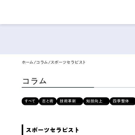
ホーム
/
コラム
/
スポーツセラピスト
コラム
すべて
志と術
技術革新
知技向上
四季整体
スポーツセラピスト