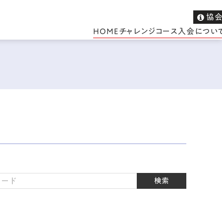
協
HOME
チャレンジコース
入会につい
検索