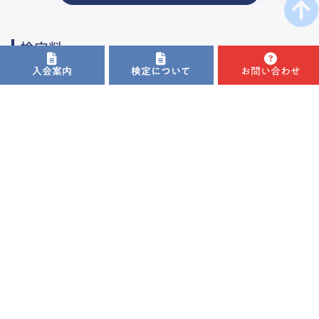
検定料
入会案内
検定について
お問い合わせ
１級免許
18,000 円
２級免許＋3級免許（※）
24,000円
２級免許
15,000 円
３級免許
12,000 円
※2級と3級は同日に受験することができます。