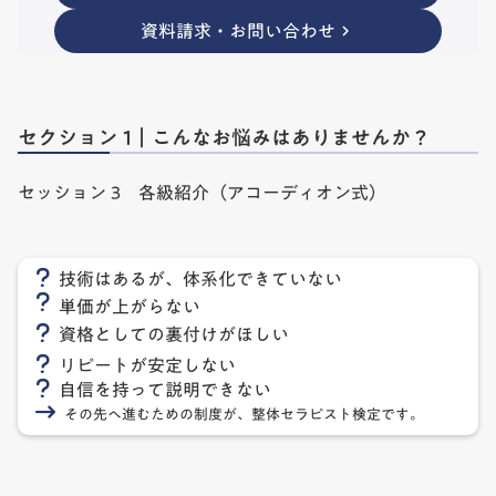
資料請求・お問い合わせ
keyboard_arrow_right
セクション 1｜こんなお悩みはありませんか？
セッション 3 各級紹介（アコーディオン式）
技術はあるが、体系化できていない
単価が上がらない
資格としての裏付けがほしい
リピートが安定しない
自信を持って説明できない
その先へ進むための制度が、整体セラピスト検定です。