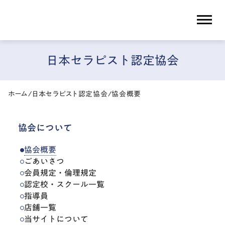
dehaze
日本セラピスト認定協会
ホーム
/
日本セラピスト認定協会
/
協会概要
協会について
協会概要
ごあいさつ
会員規定・倫理規定
認定校・スクール一覧
指導員
店舗一覧
当サイトについて