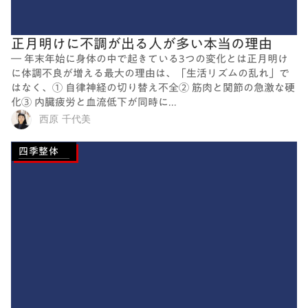
正月明けに不調が出る人が多い本当の理由
― 年末年始に身体の中で起きている3つの変化とは正月明け
に体調不良が増える最大の理由は、「生活リズムの乱れ」で
はなく、① 自律神経の切り替え不全② 筋肉と関節の急激な硬
化③ 内臓疲労と血流低下が同時に...
西原 千代美
四季整体