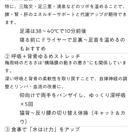
特に、三陰交・足三里・湧泉などのツボを温めることで、
脾・腎・肝のエネルギーサポートと代謝アップ
が期待でき
ます。
足湯は38〜40℃で10分前後
寝る前にドライヤーで足裏〜足首を温めるの
もおすすめ
② 呼吸＋背骨ゆるめストレッチ
梅雨時のだるさは“横隔膜の動きの悪さ”にも関係していま
す。
深い呼吸と背骨の柔軟性を取り戻すことで、
自律神経の調
整とリンパ・血流の改善
に。
仰向けで両手をバンザイし、ゆっくり深呼吸
×5回
猫背〜反り腰の切り替え体操（キャット＆カ
ウ）
③ 食事で「水はけ力」をアップ