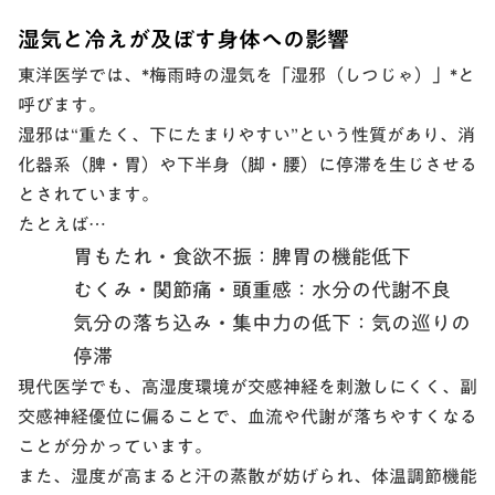
湿気と冷えが及ぼす身体への影響
東洋医学では、*
梅雨時の湿気を「湿邪（しつじゃ）」
*と
呼びます。
湿邪は“重たく、下にたまりやすい”という性質があり、
消
化器系（脾・胃）や下半身（脚・腰）に停滞を生じさせる
とされています。
たとえば…
胃もたれ・食欲不振
：脾胃の機能低下
むくみ・関節痛・頭重感
：水分の代謝不良
気分の落ち込み・集中力の低下
：気の巡りの
停滞
現代医学でも、
高湿度環境が交感神経を刺激しにくく、副
交感神経優位に偏る
ことで、血流や代謝が落ちやすくなる
ことが分かっています。
また、湿度が高まると汗の蒸散が妨げられ、
体温調節機能