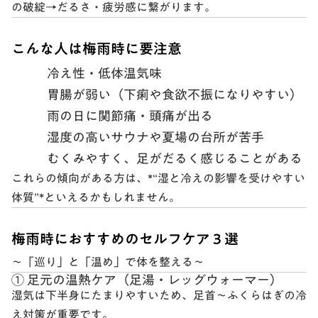
の破綻→だるさ・疲労感
に繋がります。
こんな人は梅雨時に要注意
冷え性・低体温気味
胃腸が弱い（下痢や食欲不振になりやすい）
雨の日に関節痛・頭痛が出る
湿度の高いサウナや夏場の台所が苦手
むくみやすく、足がだるく感じることがある
これらの傾向がある方は、*
“湿と冷えの影響を受けやすい
体質”
*といえるかもしれません。
梅雨時におすすめのセルフケア３選
〜「巡り」と「温め」で体を整える〜
① 足元の温熱ケア（足湯・レッグウォーマー）
湿気は下半身にたまりやすいため、
足首〜ふくらはぎの冷
え対策
が重要です。