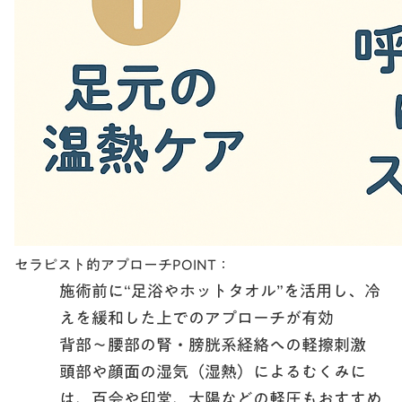
セラピスト的アプローチPOINT：
施術前に“足浴やホットタオル”を活用し、冷
えを緩和した上でのアプローチが有効
背部〜腰部の腎・膀胱系経絡への軽擦刺激
頭部や顔面の湿気（湿熱）によるむくみに
は、
百会や印堂、太陽などの軽圧
もおすすめ