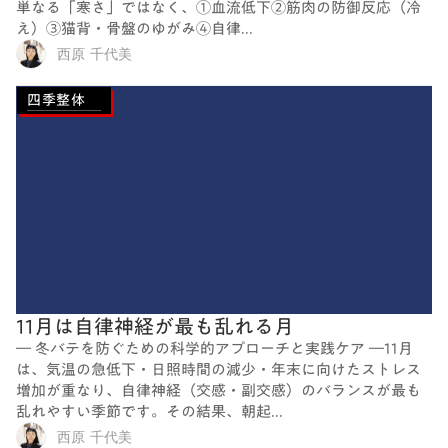
単なる「寒さ」ではなく、①血流低下②筋肉の防御反応（冷
え）③猫背・骨盤のゆがみ④自律...
西原 千代美
四季整体
11月は自律神経が最も乱れる月
― 冬バテを防ぐための科学的アプローチと実践ケア ―11月
は、気温の急低下・日照時間の減少・年末に向けたストレス
増加が重なり、自律神経（交感・副交感）のバランスが最も
乱れやすい季節です。その結果、朝起...
西原 千代美