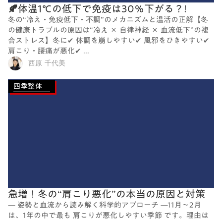
🍂体温1℃の低下で免疫は30％下がる？!
冬の“冷え・免疫低下・不調”のメカニズムと温活の正解【冬
の健康トラブルの原因は“冷え × 自律神経 × 血流低下”の複
合ストレス】冬に✔ 体調を崩しやすい✔ 風邪をひきやすい✔
肩こり・腰痛が悪化✔ ...
西原 千代美
四季整体
急増！冬の“肩こり悪化”の本当の原因と対策
— 姿勢と血流から読み解く科学的アプローチ —11月〜2月
は、1年の中で最も 肩こりが悪化しやすい季節 です。理由は