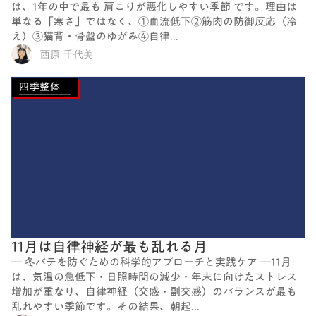
は、1年の中で最も 肩こりが悪化しやすい季節 です。理由は
単なる「寒さ」ではなく、①血流低下②筋肉の防御反応（冷
え）③猫背・骨盤のゆがみ④自律...
西原 千代美
四季整体
11月は自律神経が最も乱れる月
― 冬バテを防ぐための科学的アプローチと実践ケア ―11月
は、気温の急低下・日照時間の減少・年末に向けたストレス
増加が重なり、自律神経（交感・副交感）のバランスが最も
乱れやすい季節です。その結果、朝起...