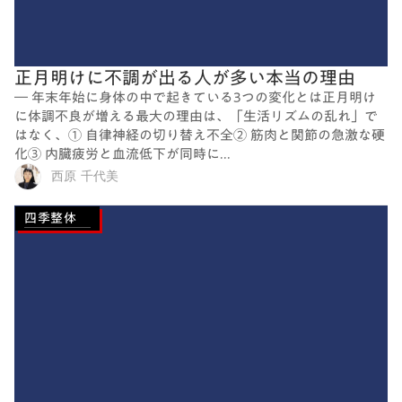
正月明けに不調が出る人が多い本当の理由
― 年末年始に身体の中で起きている3つの変化とは正月明け
に体調不良が増える最大の理由は、「生活リズムの乱れ」で
はなく、① 自律神経の切り替え不全② 筋肉と関節の急激な硬
化③ 内臓疲労と血流低下が同時に...
西原 千代美
四季整体