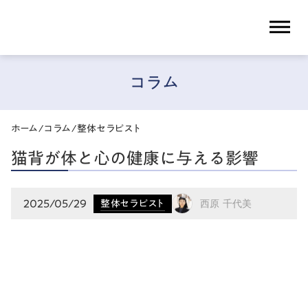
dehaze
コラム
ホーム
/
コラム
/
整体セラピスト
猫背が体と心の健康に与える影響
2025/05/29
整体セラピスト
西原 千代美