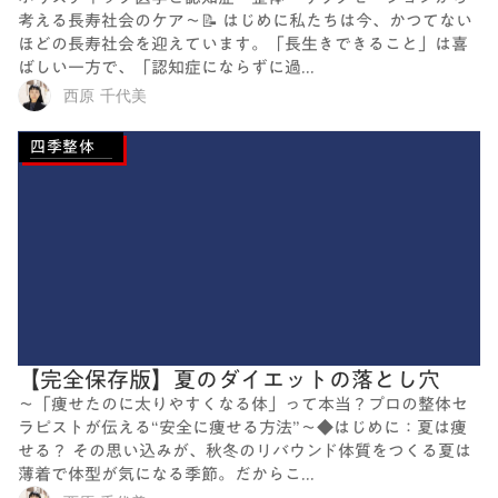
考える長寿社会のケア～📝 はじめに私たちは今、かつてない
ほどの長寿社会を迎えています。「長生きできること」は喜
ばしい一方で、「認知症にならずに過...
西原 千代美
四季整体
【完全保存版】夏のダイエットの落とし穴
～「痩せたのに太りやすくなる体」って本当？プロの整体セ
ラピストが伝える“安全に痩せる方法”～◆はじめに：夏は痩
せる？ その思い込みが、秋冬のリバウンド体質をつくる夏は
薄着で体型が気になる季節。だからこ...