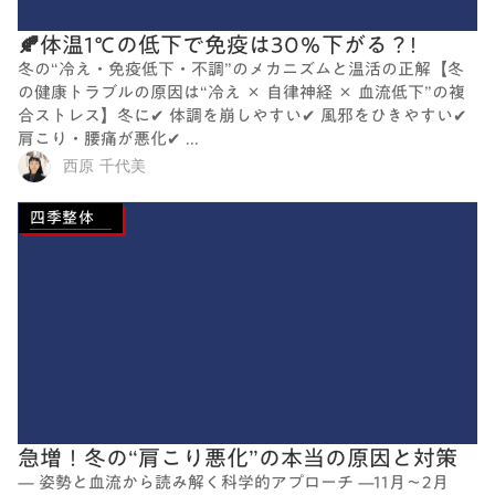
🍂体温1℃の低下で免疫は30％下がる？!
冬の“冷え・免疫低下・不調”のメカニズムと温活の正解【冬
の健康トラブルの原因は“冷え × 自律神経 × 血流低下”の複
合ストレス】冬に✔ 体調を崩しやすい✔ 風邪をひきやすい✔
肩こり・腰痛が悪化✔ ...
西原 千代美
四季整体
急増！冬の“肩こり悪化”の本当の原因と対策
— 姿勢と血流から読み解く科学的アプローチ —11月〜2月